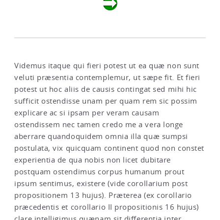
Videmus itaque qui fieri potest ut ea quæ non sunt
veluti præsentia contemplemur, ut sæpe fit. Et fieri
potest ut hoc aliis de causis contingat sed mihi hic
sufficit ostendisse unam per quam rem sic possim
explicare ac si ipsam per veram causam
ostendissem nec tamen credo me a vera longe
aberrare quandoquidem omnia illa quæ sumpsi
postulata, vix quicquam continent quod non constet
experientia de qua nobis non licet dubitare
postquam ostendimus corpus humanum prout
ipsum sentimus, existere (vide corollarium post
propositionem 13 hujus). Præterea (ex corollario
præcedentis et corollario II propositionis 16 hujus)
clare intelligimus quænam sit differentia inter