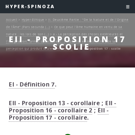
HYPER-SPINOZA
Accueil
>
Hyper-Ethique
>
II. Deuxième Partie : "De la Nature et de l’Origine
de l’Âme" (Pars secunda (…)
>
Ce que peut l’âme humaine en vertu de sa
nature : les lois de son (…)
>
a - La perception des choses extérieures et
EII - PROPOSITION 17
l’imagination, formes spontanées (…)
>
Genèse et mécanismes de la
- SCOLIE
perception qui produit seulement des (…)
>
EII - Proposition 17 - scolie
EI - Définition 7
.
EII - Proposition 13 - corollaire
;
EII -
Proposition 16 - corollaire 2
;
EII -
Proposition 17 - corollaire
.