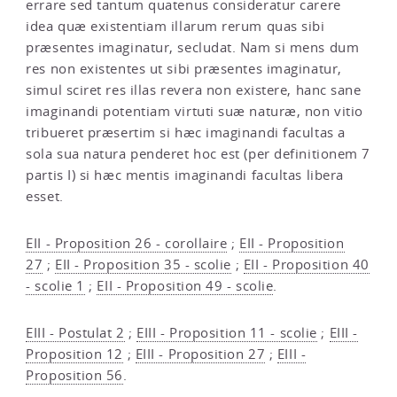
errare sed tantum quatenus consideratur carere
idea quæ existentiam illarum rerum quas sibi
præsentes imaginatur, secludat. Nam si mens dum
res non existentes ut sibi præsentes imaginatur,
simul sciret res illas revera non existere, hanc sane
imaginandi potentiam virtuti suæ naturæ, non vitio
tribueret præsertim si hæc imaginandi facultas a
sola sua natura penderet hoc est (per definitionem 7
partis I) si hæc mentis imaginandi facultas libera
esset.
EII - Proposition 26 - corollaire
;
EII - Proposition
27
;
EII - Proposition 35 - scolie
;
EII - Proposition 40
- scolie 1
;
EII - Proposition 49 - scolie
.
EIII - Postulat 2
;
EIII - Proposition 11 - scolie
;
EIII -
Proposition 12
;
EIII - Proposition 27
;
EIII -
Proposition 56
.