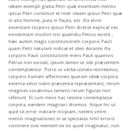
ideam exempli gratia Petri quæ essentiam mentis
ipsius Petri constituit et inter ideam ipsius Petri quæ
in alio homine, puta in Paulo, est. Illa enim
essentiam corporis ipsius Petri directe explicat nec
existentiam involvit nisi quamdiu Petrus existit ;
hæc autem magis constitutionem corporis Pauli
quam Petri naturam indicat et ideo durante illa
corporis Pauli constitutione mens Pauli quamvis
Petrus non existat, ipsum tamen ut sibi præsentem
contemplabitur. Porro ut verba usitata retineamus,
corporis humani affectiones quarum ideæ corpora
externa velut nobis præsentia repræsentant, rerum
imagines vocabimus tametsi rerum figuras non
referunt. Et cum mens hac ratione contemplatur
corpora, eandem imaginari dicemus. Atque hic ut
quid sit error indicare incipiam, notetis velim
mentis imaginationes in se spectatas nihil erroris
continere sive mentem ex eo quod imaginatur, non