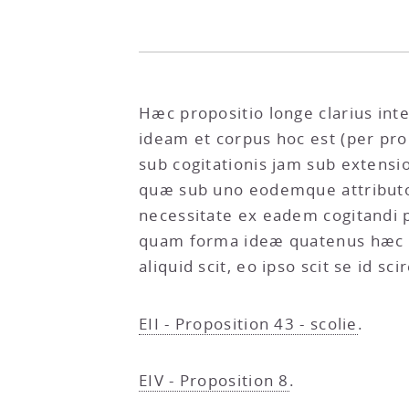
Hæc propositio longe clarius intel
ideam et corpus hoc est (per p
sub cogitationis jam sub extensi
quæ sub uno eodemque attributo 
necessitate ex eadem cogitandi p
quam forma ideæ quatenus hæc ut
aliquid scit, eo ipso scit se id sc
EII - Proposition 43 - scolie
.
EIV - Proposition 8
.