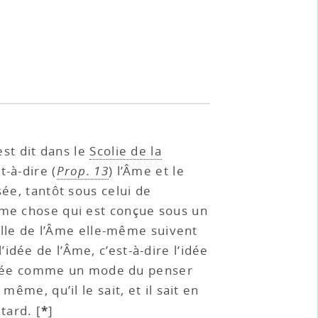
st dit dans le
Scolie de la
t-à-dire (
Prop. 13
) l’Âme et le
sée, tantôt sous celui de
ême chose qui est conçue sous un
celle de l’Âme elle-même suivent
dée de l’Âme, c’est-à-dire l’idée
sidérée comme un mode du penser
ême, qu’il le sait, et il sait en
*
 tard.
[
]