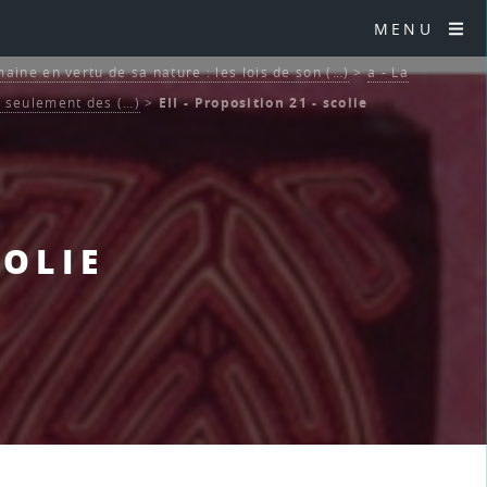
MENU
aine en vertu de sa nature : les lois de son (…)
>
a - La
t seulement des (…)
>
EII - Proposition 21 - scolie
COLIE