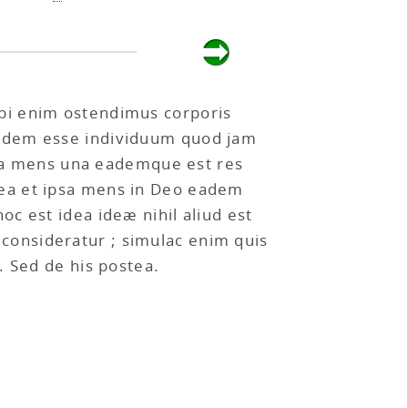
; ibi enim ostendimus corporis
 idem esse individuum quod jam
ipsa mens una eademque est res
dea et ipsa mens in Deo eadem
c est idea ideæ nihil aliud est
onsideratur ; simulac enim quis
um. Sed de his postea.