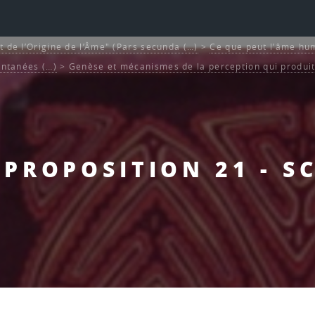
t de l’Origine de l’Âme" (Pars secunda (…)
>
Ce que peut l’âme hum
ontanées (…)
>
Genèse et mécanismes de la perception qui produi
- PROPOSITION 21 - S