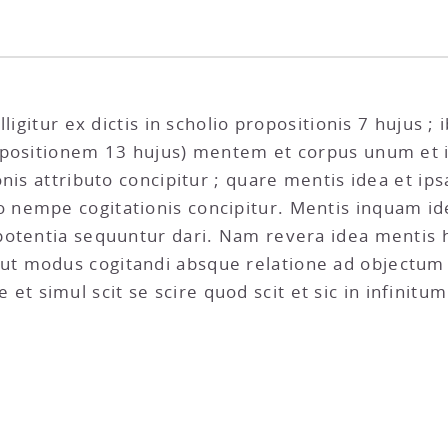
ligitur ex dictis in scholio propositionis 7 hujus 
ropositionem 13 hujus) mentem et corpus unum et
onis attributo concipitur ; quare mentis idea et 
nempe cogitationis concipitur. Mentis inquam i
otentia sequuntur dari. Nam revera idea mentis ho
 modus cogitandi absque relatione ad objectum c
ire et simul scit se scire quod scit et sic in infinit