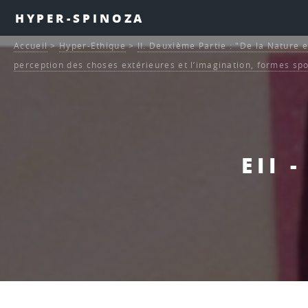
HYPER-SPINOZA
Accueil
>
Hyper-Ethique
>
II. Deuxième Partie : "De la Nature e
perception des choses extérieures et l’imagination, formes sp
EII 