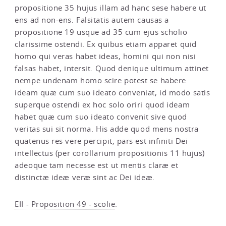
propositione 35 hujus illam ad hanc sese habere ut
ens ad non-ens. Falsitatis autem causas a
propositione 19 usque ad 35 cum ejus scholio
clarissime ostendi. Ex quibus etiam apparet quid
homo qui veras habet ideas, homini qui non nisi
falsas habet, intersit. Quod denique ultimum attinet
nempe undenam homo scire potest se habere
ideam quæ cum suo ideato conveniat, id modo satis
superque ostendi ex hoc solo oriri quod ideam
habet quæ cum suo ideato convenit sive quod
veritas sui sit norma. His adde quod mens nostra
quatenus res vere percipit, pars est infiniti Dei
intellectus (per corollarium propositionis 11 hujus)
adeoque tam necesse est ut mentis claræ et
distinctæ ideæ veræ sint ac Dei ideæ.
EII - Proposition 49 - scolie
.