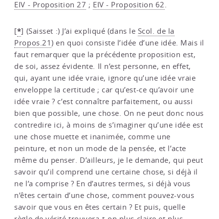
EIV - Proposition 27
;
EIV - Proposition 62
.
*
[
]
(Saisset :) J’ai expliqué (dans le
Scol. de la
Propos.21
) en quoi consiste l’idée d’une idée. Mais il
faut remarquer que la précédente proposition est,
de soi, assez évidente. Il n’est personne, en effet,
qui, ayant une idée vraie, ignore qu’une idée vraie
enveloppe la certitude ; car qu’est-ce qu’avoir une
idée vraie ? c’est connaître parfaitement, ou aussi
bien que possible, une chose. On ne peut donc nous
contredire ici, à moins de s’imaginer qu’une idée est
une chose muette et inanimée, comme une
peinture, et non un mode de la pensée, et l’acte
même du penser. D’ailleurs, je le demande, qui peut
savoir qu’il comprend une certaine chose, si déjà il
ne l’a comprise ? En d’autres termes, si déjà vous
n’êtes certain d’une chose, comment pouvez-vous
savoir que vous en êtes certain ? Et puis, quelle
règle de vérité trouvera-t-on plus claire et plus