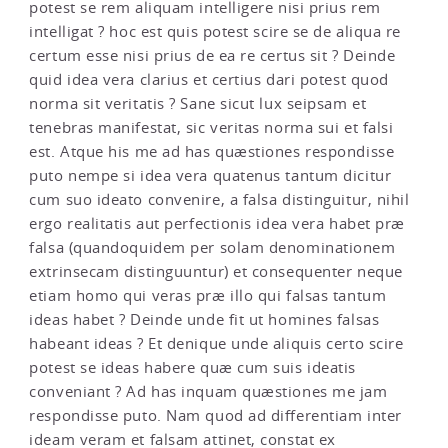
potest se rem aliquam intelligere nisi prius rem
intelligat ? hoc est quis potest scire se de aliqua re
certum esse nisi prius de ea re certus sit ? Deinde
quid idea vera clarius et certius dari potest quod
norma sit veritatis ? Sane sicut lux seipsam et
tenebras manifestat, sic veritas norma sui et falsi
est. Atque his me ad has quæstiones respondisse
puto nempe si idea vera quatenus tantum dicitur
cum suo ideato convenire, a falsa distinguitur, nihil
ergo realitatis aut perfectionis idea vera habet præ
falsa (quandoquidem per solam denominationem
extrinsecam distinguuntur) et consequenter neque
etiam homo qui veras præ illo qui falsas tantum
ideas habet ? Deinde unde fit ut homines falsas
habeant ideas ? Et denique unde aliquis certo scire
potest se ideas habere quæ cum suis ideatis
conveniant ? Ad has inquam quæstiones me jam
respondisse puto. Nam quod ad differentiam inter
ideam veram et falsam attinet, constat ex