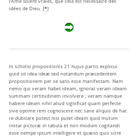
l’Âme soient vraies, que cela est nécessaire des
*
idées de Dieu.
[
]
In scholio propositionis 21 hujus partis explicui
quid sit idea ideæ sed notandum præcedentem
propositionem per se satis esse manifestam. Nam
nemo qui veram habet ideam, ignorat veram ideam
summam certitudinem involvere ; veram namque
habere ideam nihil aliud significat quam perfecte
sive optime rem cognoscere nec sane aliquis de hac
re dubitare potest nisi putet ideam quid mutum
instar picturæ in tabula et non modum cogitandi
esse nempe ipsum intelligere et quæso quis scire