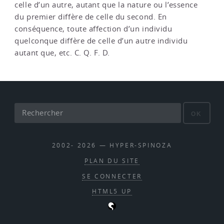
celle d’un autre, autant que la nature ou l’essence
du premier diffère de celle du second. En
conséquence, toute affection d’un individu
quelconque diffère de celle d’un autre individu
autant que, etc. C. Q. F. D.
OK
2002- 2026 — HYPER-SPINOZA
PLAN DU SITE
SE CONNECTER
HTML5 UP