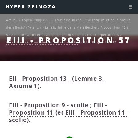
HYPER-SPINOZA
Accueil
>
Hyper-Ethique
>
III. Troisième Partie : "De l’origine et de la nature
des affects" (Pars (…)
>
Le labyrinthe de la vie affective : Propositions 12 à
57
>
c - Formation et développement des complexes interpersonnels
>
EIII - PROPOSITION 57
Caractères généraux des complexes affectifs
>
EIII - Proposition 57
EII - Proposition 13 - (Lemme 3 -
Axiome 1)
.
EIII - Proposition 9 - scolie
;
EIII -
Proposition 11
(et
EIII - Proposition 11 -
scolie
).