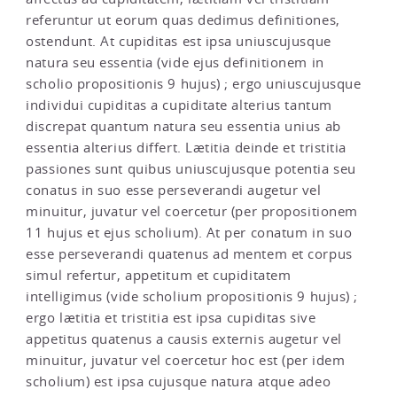
referuntur ut eorum quas dedimus definitiones,
ostendunt. At cupiditas est ipsa uniuscujusque
natura seu essentia (vide ejus definitionem in
scholio propositionis 9 hujus) ; ergo uniuscujusque
individui cupiditas a cupiditate alterius tantum
discrepat quantum natura seu essentia unius ab
essentia alterius differt. Lætitia deinde et tristitia
passiones sunt quibus uniuscujusque potentia seu
conatus in suo esse perseverandi augetur vel
minuitur, juvatur vel coercetur (per propositionem
11 hujus et ejus scholium). At per conatum in suo
esse perseverandi quatenus ad mentem et corpus
simul refertur, appetitum et cupiditatem
intelligimus (vide scholium propositionis 9 hujus) ;
ergo lætitia et tristitia est ipsa cupiditas sive
appetitus quatenus a causis externis augetur vel
minuitur, juvatur vel coercetur hoc est (per idem
scholium) est ipsa cujusque natura atque adeo