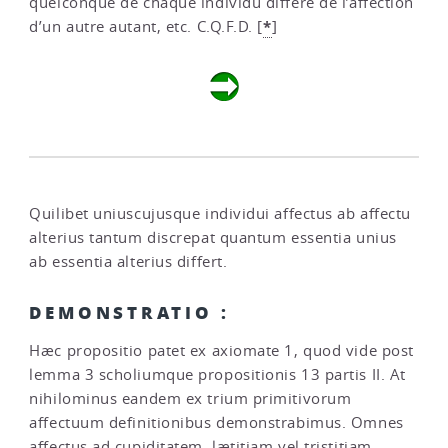
quelconque de chaque individu diffère de l’affection
*
d’un autre autant, etc. C.Q.F.D.
[
]
Quilibet uniuscujusque individui affectus ab affectu
alterius tantum discrepat quantum essentia unius
ab essentia alterius differt.
DEMONSTRATIO :
Hæc propositio patet ex axiomate 1, quod vide post
lemma 3 scholiumque propositionis 13 partis II. At
nihilominus eandem ex trium primitivorum
affectuum definitionibus demonstrabimus. Omnes
affectus ad cupiditatem, lætitiam vel tristitiam