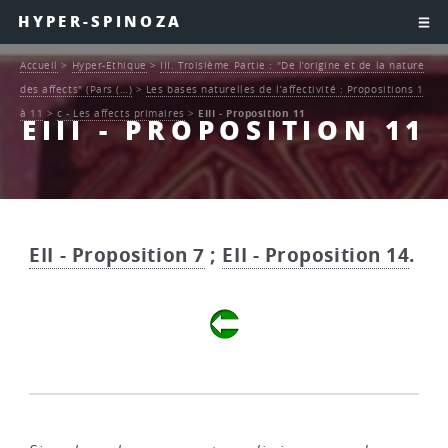
HYPER-SPINOZA
Accueil
>
Hyper-Ethique
>
III. Troisième Partie : "De l’origine et de la nature
des affects" (Pars (…)
>
Les bases naturelles de l’affectivité : Propositions 1
à 11
>
c - Les affects primaires
>
EIII - Proposition 11
EIII - PROPOSITION 11
EII - Proposition 7
;
EII - Proposition 14
.