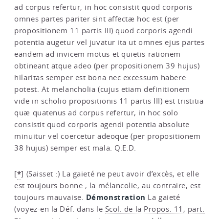
ad corpus refertur, in hoc consistit quod corporis
omnes partes pariter sint affectæ hoc est (per
propositionem 11 partis III) quod corporis agendi
potentia augetur vel juvatur ita ut omnes ejus partes
eandem ad invicem motus et quietis rationem
obtineant atque adeo (per propositionem 39 hujus)
hilaritas semper est bona nec excessum habere
potest. At melancholia (cujus etiam definitionem
vide in scholio propositionis 11 partis III) est tristitia
quæ quatenus ad corpus refertur, in hoc solo
consistit quod corporis agendi potentia absolute
minuitur vel coercetur adeoque (per propositionem
38 hujus) semper est mala. Q.E.D.
*
[
]
(Saisset :) La gaieté ne peut avoir d’excès, et elle
est toujours bonne ; la mélancolie, au contraire, est
Démonstration
toujours mauvaise.
La gaieté
(voyez-en la Déf. dans le
Scol. de la Propos. 11, part.