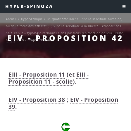
HYPER-SPINOZA
Accueil
>
Hyper-Ethique
>
IV. Quatrième Partie : "De la servitude humaine,
ou de la force des affects" (…)
>
De la servitude à la liberté : Propositions
38 à 73
>
a - Typologie rationnelle des passions (en fonction de leur utilité,
EIV - PROPOSITION 42
ou (…)
>
EIV - Proposition 42
EIII - Proposition 11
(et
EIII -
Proposition 11 - scolie
).
EIV - Proposition 38
;
EIV - Proposition
39
.