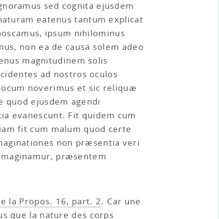
 ignoramus sed cognita ejusdem
 naturam eatenus tantum explicat
noscamus, ipsum nihilominus
imus, non ea de causa solem adeo
enus magnitudinem solis
ncidentes ad nostros oculos
 locum noverimus et sic reliquæ
ive quod ejusdem agendi
tia evanescunt. Fit quidem cum
tiam fit cum malum quod certe
maginationes non præsentia veri
s imaginamur, præsentem
de la Propos. 16, part. 2
. Car une
us que la nature des corps