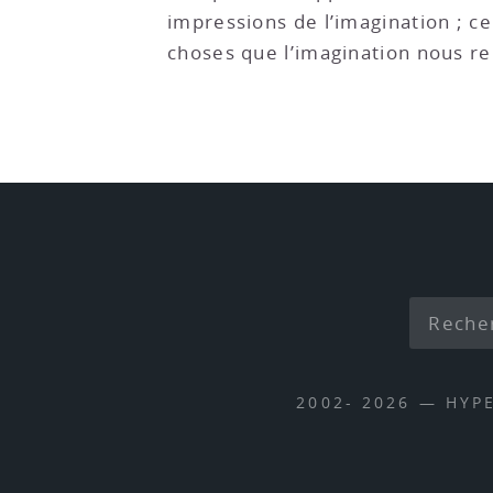
impressions de l’imagination ; ce
choses que l’imagination nous r
2002- 2026 — HYP