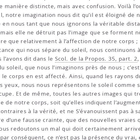
ne manière distincte, mais avec confusion. Voilà l’o
l, notre imagination nous dit qu’il est éloigné de
e en nous tant que nous ignorons la véritable dista
 mais elle ne détruit pas l’image que se forment no
ure que relativement à l’affection de notre corps ;
stance qui nous sépare du soleil, nous continuons 
s l’avons dit dans le
Scol. de la Propos. 35, part. 2
 soleil, que nous l’imaginons près de nous ; c’est
 le corps en est affecté. Ainsi, quand les rayons d
os yeux, nous nous représentons le soleil comme s’
occupe. Et de même, toutes les autres images qui t
e de notre corps, soit qu’elles indiquent l’augmen
ontraires à la vérité, et ne S’évanouissent pas à sa
 d’une fausse crainte, que des nouvelles vraies 
 nous redoutons un mal qui doit certainement arriv
par conséquent, ce n’est pas la présence du vrai, e