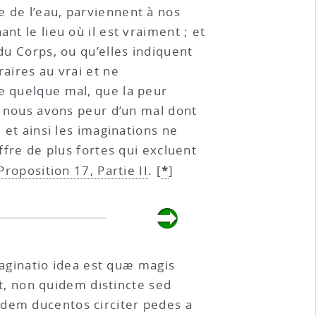
e de l’eau, parviennent à nos
nt le lieu où il est vraiment ; et
du Corps, ou qu’elles indiquent
raires au vrai et ne
de quelque mal, que la peur
nd nous avons peur d’un mal dont
 et ainsi les imaginations ne
ffre de plus fortes qui excluent
*
Proposition 17, Partie II
.
[
]
imaginatio idea est quæ magis
, non quidem distincte sed
ndem ducentos circiter pedes a