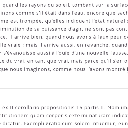
quand les rayons du soleil, tombant sur la surfac
inons comme s’il était dans l’eau, encore que sacha
Âme est trompée, qu’elles indiquent l’état naturel 
iminution de sa puissance d’agir, ne sont pas cont
ce. Il arrive bien, quand nous avons à faux peur 
lle vraie ; mais il arrive aussi, en revanche, qua
r s’évanouisse aussi à l’ouïe d’une nouvelle fausse,
e du vrai, en tant que vrai, mais parce qu’il s’en o
s que nous imaginons, comme nous l’avons montré
s ex II corollario propositionis 16 partis II. Nam 
itutionem quam corporis externi naturam indicat
e dicatur. Exempli gratia cum solem intuemur, eu