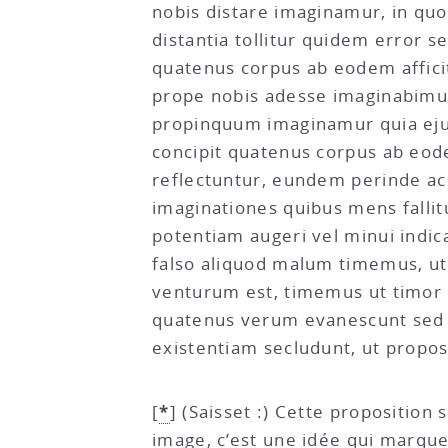
nobis distare imaginamur, in qu
distantia tollitur quidem error 
quatenus corpus ab eodem affic
prope nobis adesse imaginabimur.
propinquum imaginamur quia eju
concipit quatenus corpus ab eodem
reflectuntur, eundem perinde ac
imaginationes quibus mens falli
potentiam augeri vel minui indi
falso aliquod malum timemus, ut
venturum est, timemus ut timor 
quatenus verum evanescunt sed 
existentiam secludunt, ut propos
*
[
]
(Saisset :) Cette proposition
image, c’est une idée qui marque