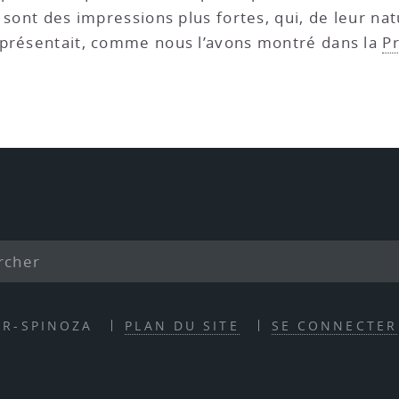
 sont des impressions plus fortes, qui, de leur nat
eprésentait, comme nous l’avons montré dans la
Pr
ER-SPINOZA
PLAN DU SITE
SE CONNECTER