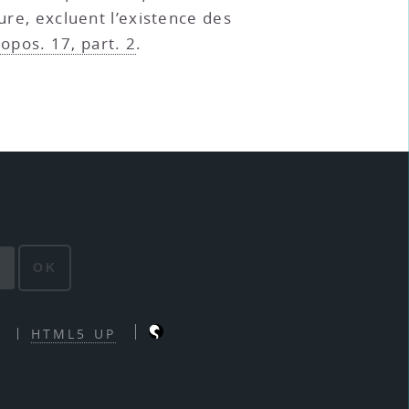
ure, excluent l’existence des
opos. 17, part. 2
.
OK
HTML5 UP