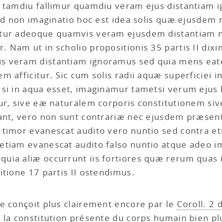
o tamdiu fallimur quamdiu veram ejus distantiam
sed non imaginatio hoc est idea solis quæ ejusdem
itur adeoque quamvis veram ejusdem distantiam 
 Nam ut in scholio propositionis 35 partis II dix
s veram distantiam ignoramus sed quia mens eat
 afficitur. Sic cum solis radii aquæ superficiei i
 si in aqua esset, imaginamur tametsi verum ejus
tur, sive eæ naturalem corporis constitutionem s
cant, vero non sunt contrariæ nec ejusdem præsen
 timor evanescat audito vero nuntio sed contra e
etiam evanescat audito falso nuntio atque adeo i
quia aliæ occurrunt iis fortiores quæ rerum qua
itione 17 partis II ostendimus.
 se conçoit plus clairement encore par le
Coroll. 2 
 la constitution présente du corps humain bien pl