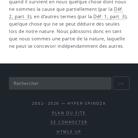
quand il survient en nous quelque chose dont nous
ne sommes la cause que partiellement (par la
Déf.
2, part. 3
), en d’autres termes (par la
Déf. 1, part. 3
),
quelque chose qui ne se peut déduire des seules
lois de notre nature. Nous pâtissons donc en tant
que nous sommes une partie de la nature, laquelle
ne peut se concevoir indépendamment des autres.
OK
2002- 2026 — HYPER-SPINOZA
PLAN DU SITE
SE CONNECTER
HTML5 UP