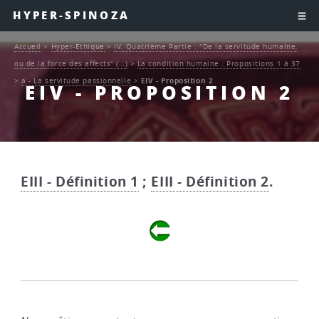
HYPER-SPINOZA
Accueil
>
Hyper-Ethique
>
IV. Quatrième Partie : "De la servitude humaine,
ou de la force des affects" (…)
>
La condition humaine : Propositions 1 à 37
>
a - La servitude passionnelle
>
EIV - Proposition 2
EIV - PROPOSITION 2
EIII - Définition 1
;
EIII - Définition 2
.