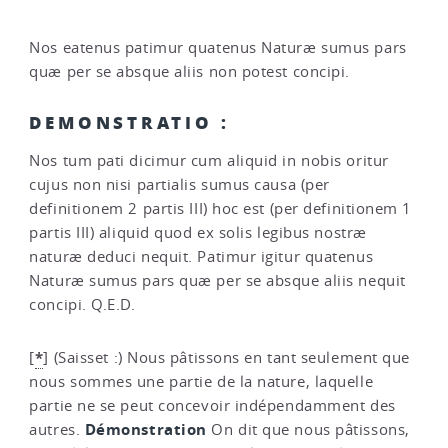
Nos eatenus patimur quatenus Naturæ sumus pars
quæ per se absque aliis non potest concipi.
DEMONSTRATIO :
Nos tum pati dicimur cum aliquid in nobis oritur
cujus non nisi partialis sumus causa (per
definitionem 2 partis III) hoc est (per definitionem 1
partis III) aliquid quod ex solis legibus nostræ
naturæ deduci nequit. Patimur igitur quatenus
Naturæ sumus pars quæ per se absque aliis nequit
concipi. Q.E.D.
*
[
]
(Saisset :) Nous pâtissons en tant seulement que
nous sommes une partie de la nature, laquelle
partie ne se peut concevoir indépendamment des
Démonstration
autres.
On dit que nous pâtissons,