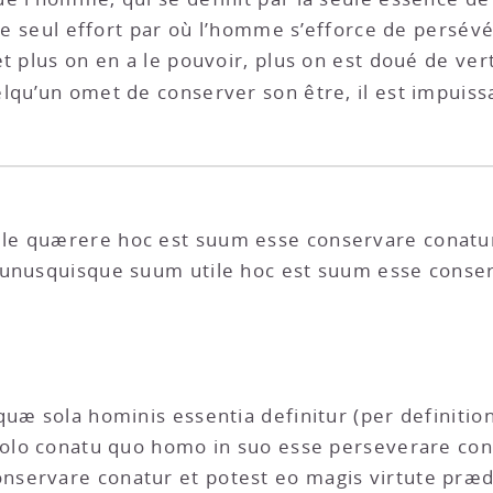
r le seul effort par où l’homme s’efforce de persév
et plus on en a le pouvoir, plus on est doué de v
lqu’un omet de conserver son être, il est impuissa
e quærere hoc est suum esse conservare conatur 
 unusquisque suum utile hoc est suum esse conser
quæ sola hominis essentia definitur (per definitio
solo conatu quo homo in suo esse perseverare con
servare conatur et potest eo magis virtute præd