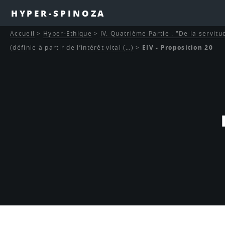
HYPER-SPINOZA
Accueil
>
Hyper-Ethique
>
IV. Quatrième Partie : "De la servitu
(définie à partir de l’intérêt vital (…)
>
EIV - Proposition 20