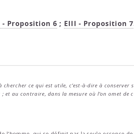
I - Proposition 6
;
EIII - Proposition 7
à chercher ce qui est utile, c’est-à-dire à conserver s
; et au contraire, dans la mesure où l’on omet de con
e l’homme, qui se définit par la seule essence d