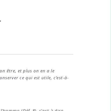
.
on être, et plus on en a le
server ce qui est utile, c’est-à-
e l’homme (
Déf. 8
), c’est-à-dire