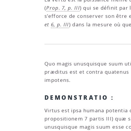
(
Prop. 7, p. III
) qui se définit pa
s’efforce de conserver son être 
et
6, p. III
) dans la mesure où que
Quo magis unusquisque suum util
præditus est et contra quatenus
impotens.
DEMONSTRATIO :
Virtus est ipsa humana potentia 
propositionem 7 partis III) quæ 
unusquisque magis suum esse con