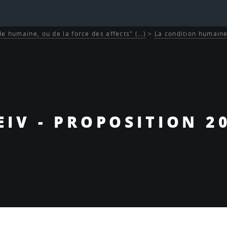
de humaine, ou de la force des affects" (…)
>
La condition humaine
EIV - PROPOSITION 2