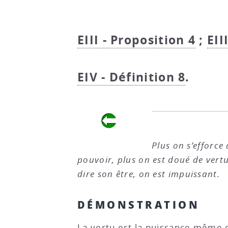
EIII - Proposition 4
;
EII
EIV - Définition 8
.
Plus on s’efforce 
pouvoir, plus on est doué de vertu 
dire son être, on est impuissant.
DÉMONSTRATION
La vertu est la puissance même d