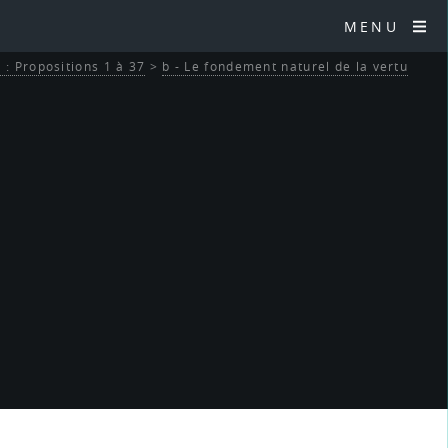
MENU
 : Propositions 1 à 37
>
b - Le fondement naturel de la vertu
0