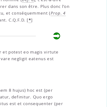
érer dans son être. Plus donc l’on
ertu, et conséquemment (
Prop. 4
*
nt. C.Q.F.D.
[
]
et potest eo magis virtute
vare negligit eatenus est
nem 8 hujus) hoc est (per
atur, definitur. Quo ergo
itus est et consequenter (per