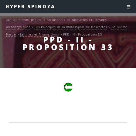
HYPER-SPINOZA
Accueil
>
Principes de la philosophie de Descartes et Pensées
métaphysiques
>
Les Principes de la Philosophie de Descartes
>
Deuxième
Partie
>
Lemmes et Propositions
>
PPD - II - Proposition 33
PPD - II -
PROPOSITION 33