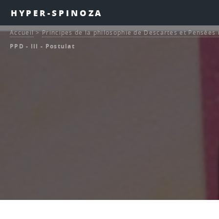
HYPER-SPINOZA
Accueil
>
Principes de la philosophie de Descartes et Pensée
PPD - III - Postulat