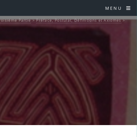
MENU
roisième Partie
>
Préface, Postulat, Définitions et Axiomes
>