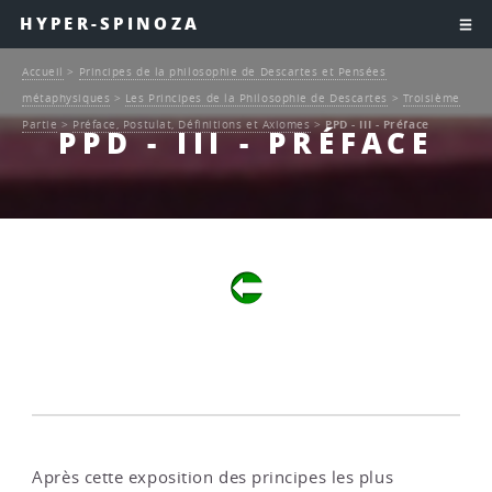
HYPER-SPINOZA
Accueil
>
Principes de la philosophie de Descartes et Pensées
métaphysiques
>
Les Principes de la Philosophie de Descartes
>
Troisième
Partie
>
Préface, Postulat, Définitions et Axiomes
>
PPD - III - Préface
PPD - III - PRÉFACE
Après cette exposition des principes les plus