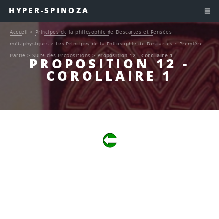
HYPER-SPINOZA
Accueil
>
Principes de la philosophie de Descartes et Pensées
métaphysiques
>
Les Principes de la Philosophie de Descartes
>
Première
Partie
>
Suite des Propositions
>
Proposition 12 - Corollaire 1
PROPOSITION 12 -
COROLLAIRE 1