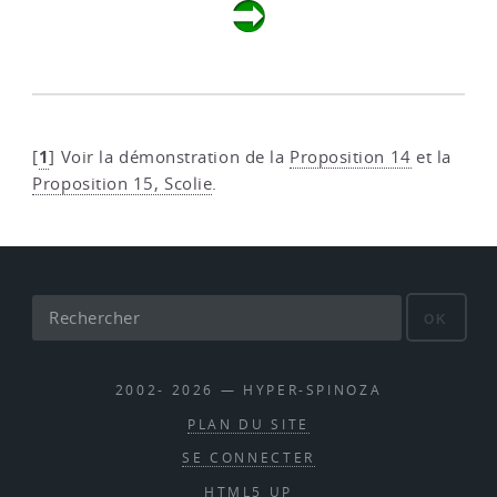
1
[
]
Voir la démonstration de la
Proposition 14
et la
Proposition 15, Scolie
.
OK
2002- 2026 — HYPER-SPINOZA
PLAN DU SITE
SE CONNECTER
HTML5 UP