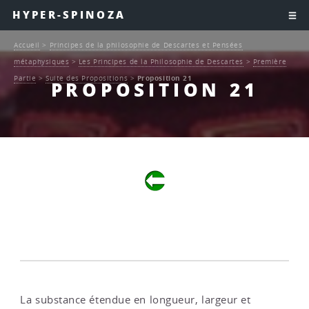
HYPER-SPINOZA
Accueil
>
Principes de la philosophie de Descartes et Pensées
métaphysiques
>
Les Principes de la Philosophie de Descartes
>
Première
Partie
>
Suite des Propositions
>
Proposition 21
PROPOSITION 21
La substance étendue en longueur, largeur et