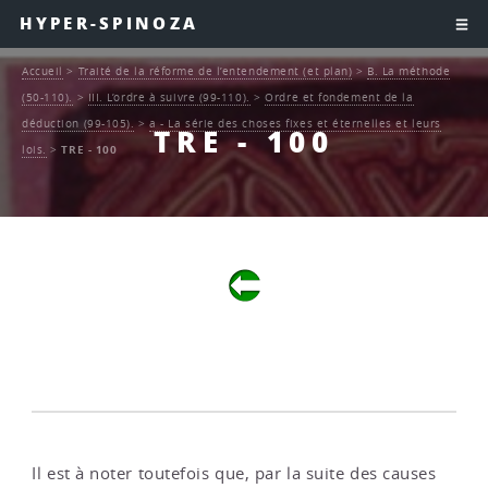
HYPER-SPINOZA
Accueil
>
Traité de la réforme de l’entendement (et plan)
>
B. La méthode
(50-110).
>
III. L’ordre à suivre (99-110).
>
Ordre et fondement de la
déduction (99-105).
>
a - La série des choses fixes et éternelles et leurs
TRE - 100
lois.
>
TRE - 100
Il est à noter toutefois que, par la suite des causes