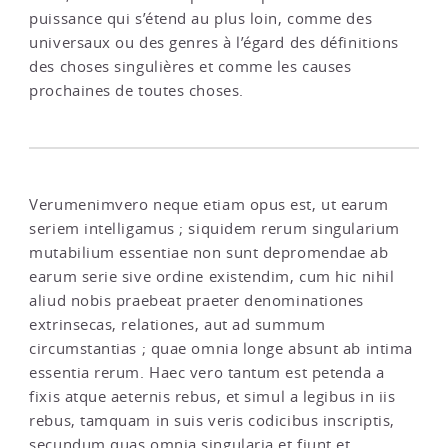
puissance qui s’étend au plus loin, comme des
universaux ou des genres à l’égard des définitions
des choses singulières et comme les causes
prochaines de toutes choses.
Verumenimvero neque etiam opus est, ut earum
seriem intelligamus ; siquidem rerum singularium
mutabilium essentiae non sunt depromendae ab
earum serie sive ordine existendim, cum hic nihil
aliud nobis praebeat praeter denominationes
extrinsecas, relationes, aut ad summum
circumstantias ; quae omnia longe absunt ab intima
essentia rerum. Haec vero tantum est petenda a
fixis atque aeternis rebus, et simul a legibus in iis
rebus, tamquam in suis veris codicibus inscriptis,
secundum quas omnia singularia et fiunt et