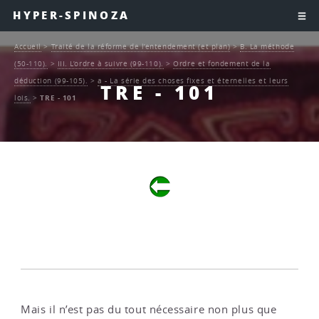
HYPER-SPINOZA
Accueil
>
Traité de la réforme de l’entendement (et plan)
>
B. La méthode
(50-110).
>
III. L’ordre à suivre (99-110).
>
Ordre et fondement de la
déduction (99-105).
>
a - La série des choses fixes et éternelles et leurs
TRE - 101
lois.
>
TRE - 101
Mais il n’est pas du tout nécessaire non plus que