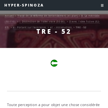
HYPER-SPINOZA
Accueil
>
Traité de la réforme de l’entendement (et plan)
>
B. La méthode
(50-110).
>
I. Distinction de l’idée vraie (50-90).
>
D’avec l’idée fictive (52-
65).
>
a - Portant sur l’existence.
>
a1 - Introduction.
>
TRE - 52
TRE - 52
Toute perception a pour objet une chose considérée