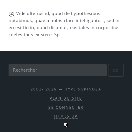
2
[
]
Vide ulterius id, quod de hypothesibus
notabimus, quae a nobis clare intelliguntur ; sed in
eo est fictio, quod dicamus, eas tales in corporibus
coelestibus existere. Sp.
OK
2002- 2026 — HYPER-SPINOZA
PLAN DU SITE
SE CONNECTER
HTML5 UP