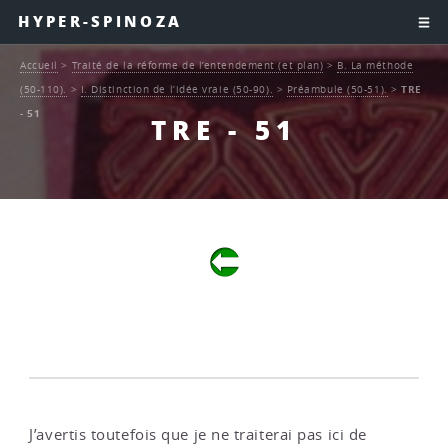
HYPER-SPINOZA
Accueil
>
Traité de la réforme de l’entendement (et plan)
>
B. La méthode
(50-110).
>
I. Distinction de l’idée vraie (50-90).
>
Préambule (50-51).
>
TRE
- 51
TRE - 51
J’avertis toutefois que je ne traiterai pas ici de