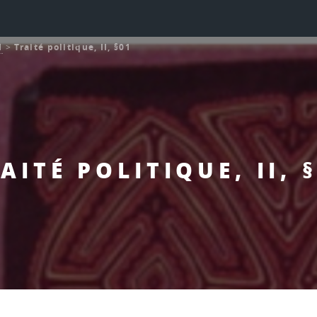
l
>
Traité politique, II, §01
AITÉ POLITIQUE, II, 