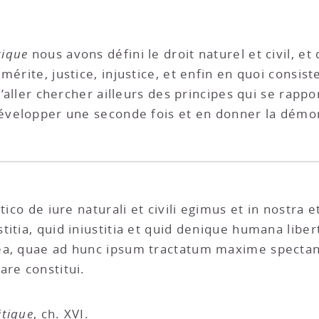
tique
nous avons défini le droit naturel et civil, e
mérite, justice, injustice, et enfin en quoi consist
 d’aller chercher ailleurs des principes qui se rapp
développer une seconde fois et en donner la démon
tico de iure naturali et civili egimus et in nostra 
itia, quid iniustitia et quid denique humana liberta
a, quae ad hunc ipsum tractatum maxime spectant,
are constitui.
itique
, ch. XVI
.