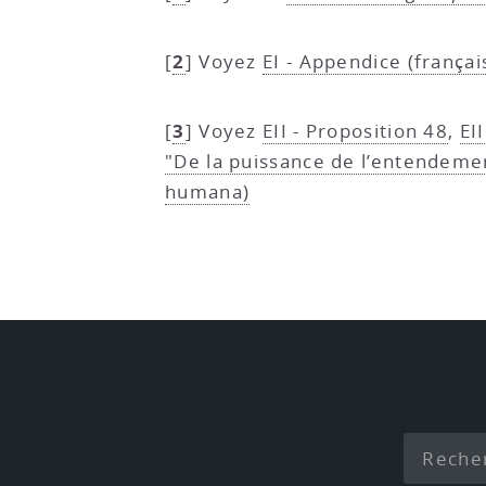
2
[
]
Voyez
EI - Appendice (françai
3
[
]
Voyez
EII - Proposition 48
,
EI
"De la puissance de l’entendement
humana)