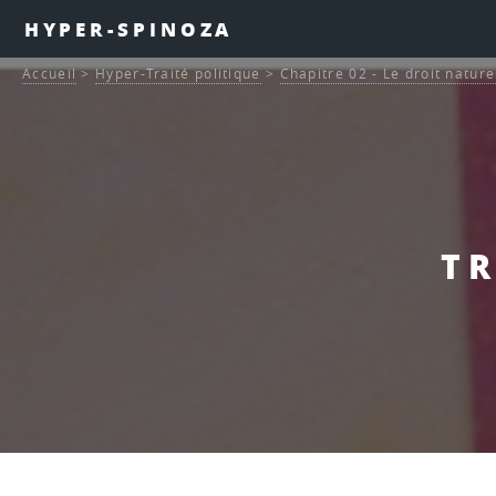
HYPER-SPINOZA
Accueil
>
Hyper-Traité politique
>
Chapitre 02 - Le droit nature
TR