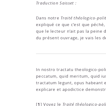
Traduction Saisset :
Dans notre
Traité théologico-poli
expliqué ce que c’est que péché, 
que le lecteur n’ait pas la peine
du présent ouvrage, je vais les 
In nostro tractatu theologico-poli
peccatum, quid meritum, quid iust
tractatum legunt, opus habeant e
explicare et apodictice demonstr
1
[
]
Voyez le
Traité théologico-pol