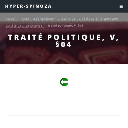
HYPER-SPINOZA
Accueil
>
Hyper-Traité politique
>
Chapitre 05 - L’idéal suprême que toute
société peut se proposer
>
Traité politique, V, §04
TRAITÉ POLITIQUE, V,
§04