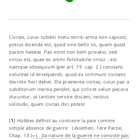
Civitas, cuius subditi metu territi arma non capiunt,
potius dicenda est, quod sine bello sit, quam quod
pacem habeat. Pax enim non belli privatio, sed
virtus est, quae ex animi fortitudine oritur ; est
namque obsequium (per art. 19. cap. 2.) constans
voluntas id exsequendi, quod ex communi civitatis
decreto fieri debet. Illa praeterea civitas, cuius pax a
subditorum inertia pendet, qui scilicet veluti pecora
ducuntur, ut tantum servire discant, rectius
solitudo, quam civitas dici potest.
1
[
]
Hobbes définit au contraire la paix comme
simple absence de guerre :
Léviathan
, 1ère Partie,
Chap. 13 (
« (...)la nature de la guerre ne consiste pas