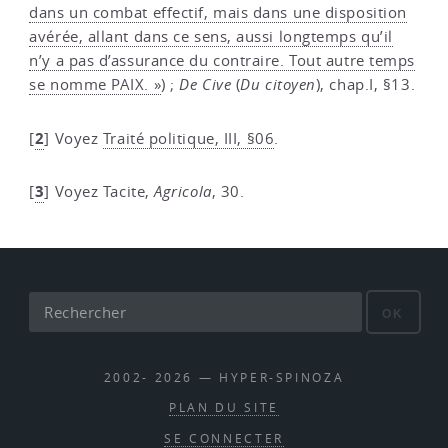
dans un combat effectif, mais dans une disposition
avérée, allant dans ce sens, aussi longtemps qu’il
n’y a pas d’assurance du contraire. Tout autre temps
se nomme PAIX. »
) ;
De Cive
(
Du citoyen
), chap.I, §13.
2
[
]
Voyez
Traité politique, III, §06
.
3
[
]
Voyez Tacite,
Agricola
, 30.
OK
2002- 2026 — HYPER-SPINOZA
PLAN DU SITE
SE CONNECTER