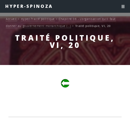
HYPER-SPINOZA
Accueil
>
Hyper-Traité politique
>
Chapitre 06 - L’organisation qu’il faut
donner au gouvernement monarchique (…)
>
Traité politique, VI, 20
TRAITÉ POLITIQUE,
VI, 20