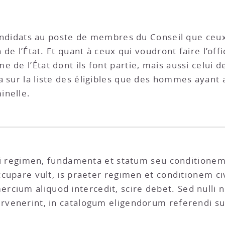
 candidats au poste de membres du Conseil que ceux
n de l’État. Et quant à ceux qui voudront faire l’off
 de l’État dont ils font partie, mais aussi celui d
 sur la liste des éligibles que des hommes ayant a
inelle.
 qui regimen, fundamenta et statum seu conditionem c
ccupare vult, is praeter regimen et conditionem civ
cium aliquod intercedit, scire debet. Sed nulli n
ervenerint, in catalogum eligendorum referendi su