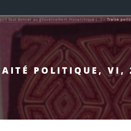
 qu’il faut donner au gouvernement monarchique (…)
>
Traité polit
AITÉ POLITIQUE, VI,