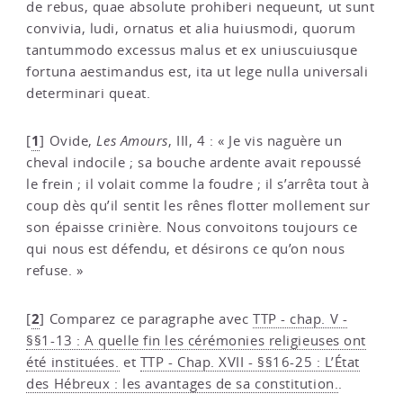
de rebus, quae absolute prohiberi nequeunt, ut sunt
convivia, ludi, ornatus et alia huiusmodi, quorum
tantummodo excessus malus et ex uniuscuiusque
fortuna aestimandus est, ita ut lege nulla universali
determinari queat.
1
[
]
Ovide,
Les Amours
, III, 4 : « Je vis naguère un
cheval indocile ; sa bouche ardente avait repoussé
le frein ; il volait comme la foudre ; il s’arrêta tout à
coup dès qu’il sentit les rênes flotter mollement sur
son épaisse crinière. Nous convoitons toujours ce
qui nous est défendu, et désirons ce qu’on nous
refuse. »
2
[
]
Comparez ce paragraphe avec
TTP - chap. V -
§§1-13 : A quelle fin les cérémonies religieuses ont
été instituées.
et
TTP - Chap. XVII - §§16-25 : L’État
des Hébreux : les avantages de sa constitution.
.