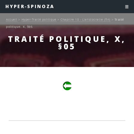
HYPER-SPINOZA
Accueil
>
Hyper-Traité politique
>
Chapitre 10 - L’aristocratie (fin)
>
Traité
politique, X, §05
TRAITÉ POLITIQUE, X,
§05